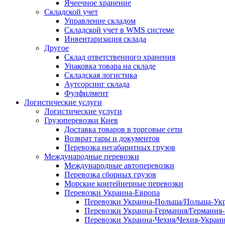
Ячеечное хранение
Складской учет
Управление складом
Складской учет в WMS системе
Инвентаризация склада
Другое
Склад ответственного хранения
Упаковка товара на складе
Складская логистика
Аутсорсинг склада
Фулфилмент
Логистические услуги
Логистические услуги
Грузоперевозки Киев
Доставка товаров в торговые сети
Возврат тары и документов
Перевозка негабаритных грузов
Международные перевозки
Международные автоперевозки
Перевозка сборных грузов
Морские контейнерные перевозки
Перевозки Украина-Европа
Перевозки Украина-Польша/Польша-Ук
Перевозки Украина-Германия/Германия
Перевозки Украина-Чехия/Чехия-Украи