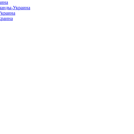
аина
ланды-Украина
Украина
краина