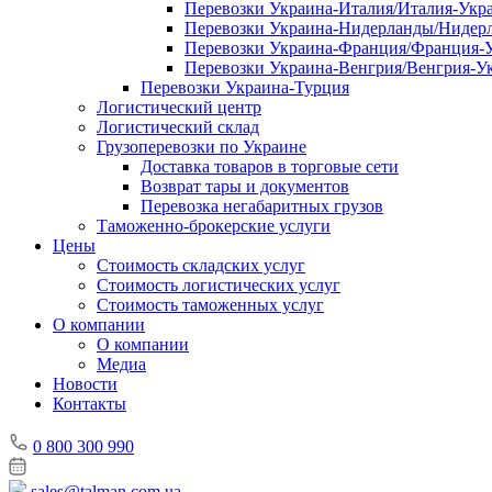
Перевозки Украина-Италия/Италия-Укр
Перевозки Украина-Нидерланды/Нидер
Перевозки Украина-Франция/Франция-
Перевозки Украина-Венгрия/Венгрия-У
Перевозки Украина-Турция
Логистический центр
Логистический склад
Грузоперевозки по Украине
Доставка товаров в торговые сети
Возврат тары и документов
Перевозка негабаритных грузов
Таможенно-брокерские услуги
Цены
Стоимость складских услуг
Стоимость логистических услуг
Стоимость таможенных услуг
О компании
О компании
Медиа
Новости
Контакты
0 800 300 990
sales@talman.com.ua