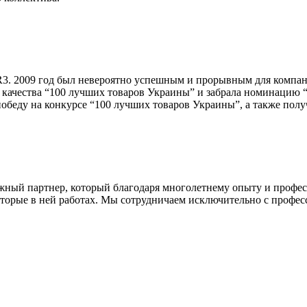
PR3. 2009 год был невероятно успешным и прорывным для компа
е качества “100 лучших товаров Украины” и забрала номинацию 
 победу на конкурсе “100 лучших товаров Украины”, а также пол
адежный партнер, который благодаря многолетнему опыту и профе
орые в ней работах. Мы сотрудничаем исключительно с професси