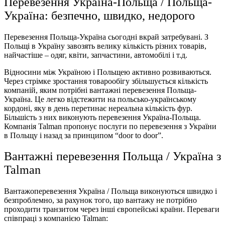
Перевезення Україна-Польща / Польща-
Україна: безпечно, швидко, недорого
Перевезення Польща-Україна сьогодні вкрай затребувані. З
Польщі в Україну завозять велику кількість різних товарів,
найчастіше – одяг, квіти, запчастини, автомобілі і т.д.
Відносини між Україною і Польщею активно розвиваються.
Через стрімке зростання товарообігу збільшується кількість
компаній, яким потрібні вантажні перевезення Польща-
Україна. Це легко відстежити на польсько-українському
кордоні, яку в день перетинає нереальна кількість фур.
Більшість з них виконують перевезення Україна-Польща.
Компанія Talman пропонує послуги по перевезення з України
в Польщу і назад за принципом “door to door”.
Вантажні перевезення Польща / Україна з
Talman
Вантажоперевезення Україна / Польща виконуються швидко і
безпроблемно, за рахунок того, що вантажу не потрібно
проходити транзитом через інші європейські країни. Переваги
співпраці з компанією Talman: