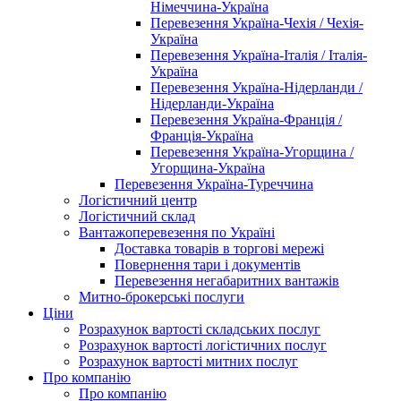
Німеччина-Україна
Перевезення Україна-Чехія / Чехія-
Україна
Перевезення Україна-Італія / Італія-
Україна
Перевезення Україна-Нідерланди /
Нідерланди-Україна
Перевезення Україна-Франція /
Франція-Україна
Перевезення Україна-Угорщина /
Угорщина-Україна
Перевезення Україна-Туреччина
Логістичний центр
Логістичний склад
Вантажоперевезення по Україні
Доставка товарів в торгові мережі
Повернення тари і документів
Перевезення негабаритних вантажів
Митно-брокерські послуги
Ціни
Розрахунок вартості складських послуг
Розрахунок вартості логістичних послуг
Розрахунок вартості митних послуг
Про компанію
Про компанію