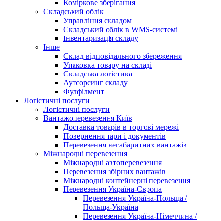
Коміркове зберігання
Складський облік
Управління складом
Складський облік в WMS-системі
Інвентаризація складу
Інше
Склад відповідального збереження
Упаковка товару на складі
Складська логістика
Аутсорсинг складу
Фулфілмент
Логістичні послуги
Логістичні послуги
Вантажоперевезення Київ
Доставка товарів в торгові мережі
Повернення тари і документів
Перевезення негабаритних вантажів
Міжнародні перевезення
Міжнародні автоперевезення
Перевезення збірних вантажів
Міжнародні контейнерні перевезення
Перевезення Україна-Європа
Перевезення Україна-Польща /
Польща-Україна
Перевезення Україна-Німеччина /