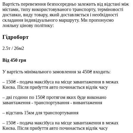
Вартість перевезення безпосередньо залежить від відстані між
містами, типу використовуваного транспорту, терміновості
доставки, виду товару, який доставляється і необхідності
складання індивідуального маршруту. Ми пропонуємо
лояльну цінову політику:
Гідроборт
2.5т / 26м2
Від 450 грн
У вартість мінімального замовлення за 450₴ входить:
– 150₴ - подача максібуса на місце завантаження в межах
Києва. Після прибуття авто починається відлік часу
– дві години по 150₴ протягом яких буде виконано
завантаження - транспортування - вивантаження
– відстань 15км для транспортування
– 150₴ - подача максібуса на місце завантаження в межах
Києва. Після прибуття авто починається відлік часу