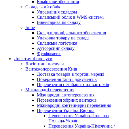
Коміркове зберігання
Складський облік
Управління складом
Складський облік в WMS-системі
Інвентаризація складу
Інше
Склад відповідального збереження
Упаковка товару на складі
Складська логістика
Аутсорсинг складу
Фулфілмент
Логістичні послуги
Логістичні послуги
Вантажоперевезення Київ
Доставка товарів в торгові мережі
Повернення тари і документів
Перевезення негабаритних вантажів
Міжнародні перевезення
Міжнародні автоперевезення
Перевезення збірних вантажів
Міжнародні контейнерні перевезення
Перевезення Україна-Європа
Перевезення Україна-Польща /
Польща-Україна
Перевезення Україна-Німеччина /