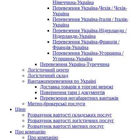
Німеччина-Україна
Перевезення Україна-Чехія / Чехія-
Україна
Перевезення Україна-Італія / Італія-
Україна
Перевезення Україна-Нідерланди /
Нідерланди-Україна
Перевезення Україна-Франція /
Франція-Україна
Перевезення Україна-Угорщина /
Угорщина-Україна
Перевезення Україна-Туреччина
Логістичний центр
Логістичний склад
Вантажоперевезення по Україні
Доставка товарів в торгові мережі
Повернення тари і документів
Перевезення негабаритних вантажів
Митно-брокерські послуги
Ціни
Розрахунок вартості складських послуг
Розрахунок вартості логістичних послуг
Розрахунок вартості митних послуг
Про компанію
Про компанію